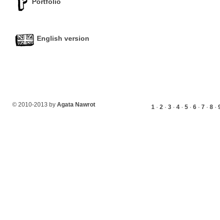
Portfolio
English version
© 2010-2013 by
Agata Nawrot
1
·
2
·
3
·
4
·
5
·
6
·
7
·
8
·
łowcy mikrobów microbe hunters komiks komiksy comics koty cats kot cat agata nawrot