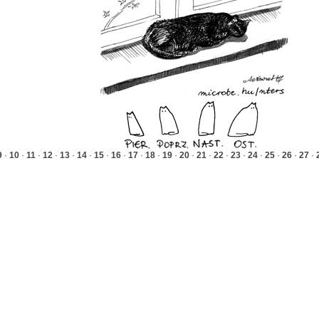
9
·
10
·
11
·
12
·
13
·
14
·
15
·
16
·
17
·
18
·
19
·
20
·
21
·
22
·
23
·
24
·
25
·
26
·
27
·