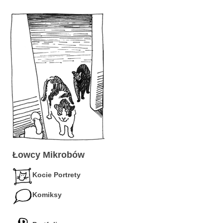
Łowcy Mikrobów
Kocie Portrety
Komiksy