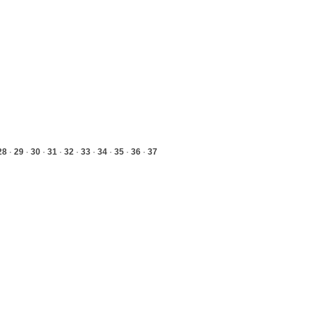
28
·
29
·
30
·
31
·
32
·
33
·
34
·
35
·
36
·
37